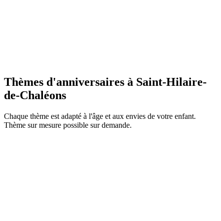
Les parents invités participent à une cagnotte commune
La cagnotte couvre tout ou partie de l'animation
Chaque enfant reçoit quand même un cadeau nature
fabriqué par Maia
En savoir plus
Thèmes d'anniversaires à
Saint-Hilaire-
de-Chaléons
Chaque thème est adapté à l'âge et aux envies de votre enfant.
Thème sur mesure possible sur demande.