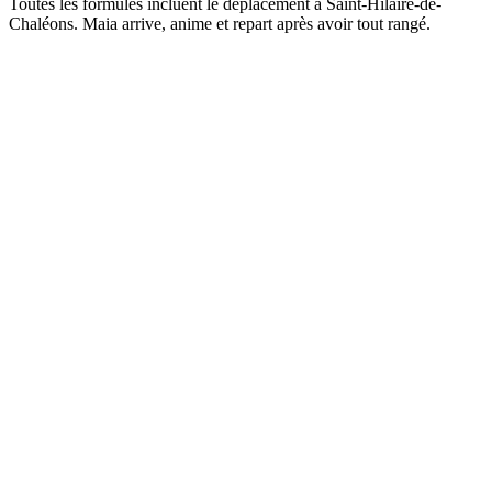
Toutes les formules incluent le déplacement à
Saint-Hilaire-de-
Chaléons
. Maia arrive, anime et repart après avoir tout rangé.
Animation complète
Une photo Polaroid du groupe
Cérémonie des photos