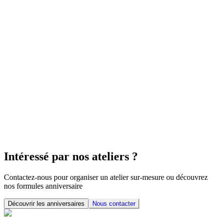
Mercredi 29 juillet 2026 à 17h00 - 19h00
👶
Dès 4 ans
Tambouille épicerie vrac & engagée, 9 Quai du
Commandant l'Herminier, 44210 Pornic, France
Intéressé par nos ateliers ?
Contactez-nous pour organiser un atelier sur-mesure ou découvrez
nos formules anniversaire
Découvrir les anniversaires
Nous contacter