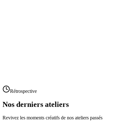
Lundi 24 août 2026 à 16h30 - 17h30
Dès 4 ans
1h
Le Centre, 5 Pl. du Marche, 44770
Préfailles, France
Prix libre :)
Rétrospective
Nos derniers ateliers
Revivez les moments créatifs de nos ateliers passés