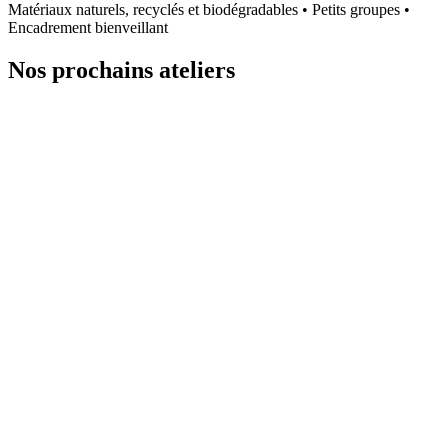
Matériaux naturels, recyclés et biodégradables • Petits groupes •
Encadrement bienveillant
Nos prochains ateliers
Lundi 10 août 2026 à 16h30 - 17h30
Dès 4 ans
1h
Le Centre, 5 Pl. du Marche, 44770
Préfailles, France
Prix libre :)