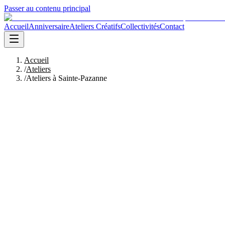
Passer au contenu principal
Accueil
Anniversaire
Ateliers Créatifs
Collectivités
Contact
Accueil
/
Ateliers
/
Ateliers à Sainte-Pazanne
Organiser un atelier
Voir le programme