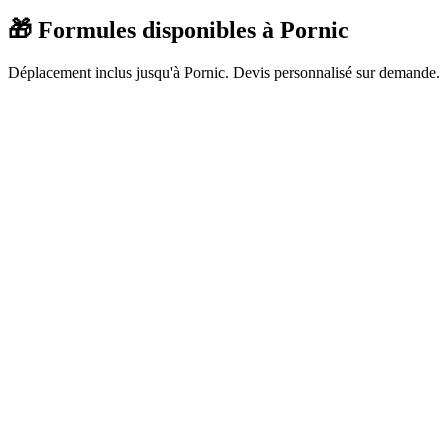
🎁 Formules disponibles à
Pornic
Déplacement inclus jusqu'à
Pornic
. Devis personnalisé sur demande.
Animation complète
Une photo Polaroid du groupe
Cérémonie des photos