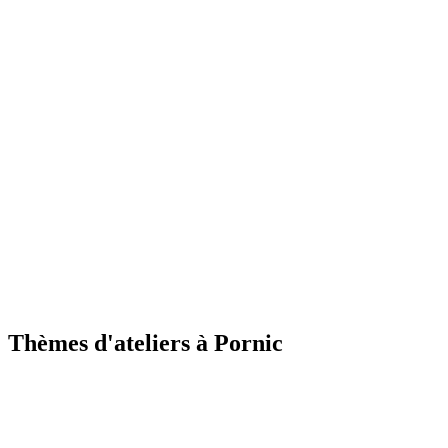
Gâteau d'anniversaire bio
Cadeaux personnalisés
Animation sur le thème choisi
Atelier make up
Cérémonie des photos
Album photo souvenir de 10 photo format polaroïd
imprimées sur place
Thèmes d'ateliers à
Pornic