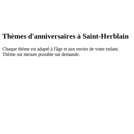
Chaque enfant reçoit quand même un cadeau nature
fabriqué par Maia
En savoir plus
Thèmes d'anniversaires à
Saint-Herblain
Chaque thème est adapté à l'âge et aux envies de votre enfant.
Thème sur mesure possible sur demande.