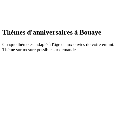
Chaque enfant reçoit quand même un cadeau nature
fabriqué par Maia
En savoir plus
Thèmes d'anniversaires à
Bouaye
Chaque thème est adapté à l'âge et aux envies de votre enfant.
Thème sur mesure possible sur demande.